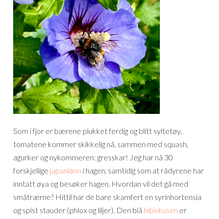
Som i fjor er bærene plukket ferdig og blitt syltetøy,
tomatene kommer skikkelig nå, sammen med squash,
agurker og nykommeren: gresskar! Jeg har nå 30
forskjellige
japanlønn
i hagen, samtidig som at rådyrene har
inntatt øya og besøker hagen. Hvordan vil det gå med
småtrærne? Hittil har de bare skamfert en syrinhortensia
og spist stauder (phlox og liljer). Den blå
hibiskusen
er