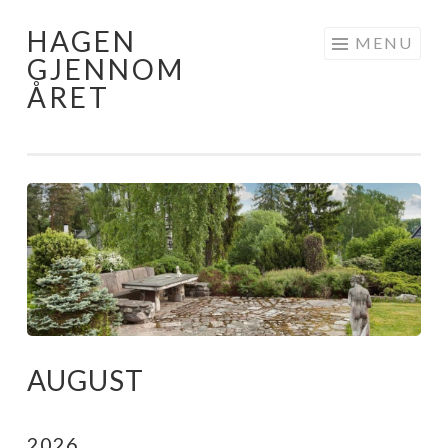
HAGEN
Skip
MENU
GJENNOM
to
ÅRET
content
AUGUST
2026