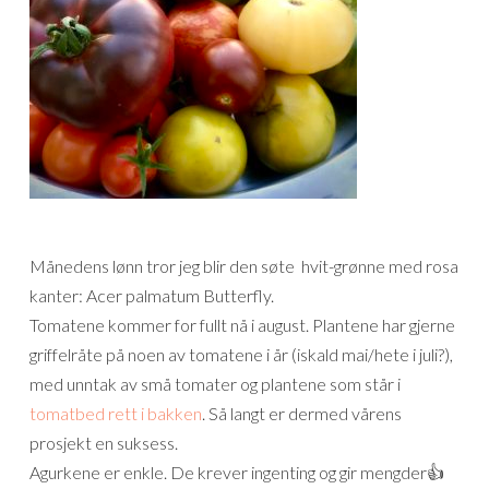
Månedens lønn tror jeg blir den søte hvit-grønne med rosa
kanter: Acer palmatum Butterfly.
Tomatene kommer for fullt nå i august. Plantene har gjerne
griffelråte på noen av tomatene i år (iskald mai/hete i juli?),
med unntak av små tomater og plantene som står i
tomatbed rett i bakken
. Så langt er dermed vårens
prosjekt en suksess.
Agurkene er enkle. De krever ingenting og gir mengder👍