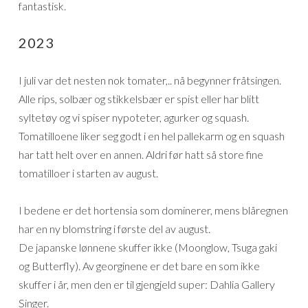
fantastisk.
2023
I juli var det nesten nok tomater,.. nå begynner fråtsingen.
Alle rips, solbær og stikkelsbær er spist eller har blitt
syltetøy og vi spiser nypoteter, agurker og squash.
Tomatilloene liker seg godt i en hel pallekarm og en squash
har tatt helt over en annen. Aldri før hatt så store fine
tomatilloer i starten av august.
I bedene er det hortensia som dominerer, mens blåregnen
har en ny blomstring i første del av august.
De japanske lønnene skuffer ikke (Moonglow, Tsuga gaki
og Butterfly). Av georginene er det bare en som ikke
skuffer i år, men den er til gjengjeld super: Dahlia Gallery
Singer.