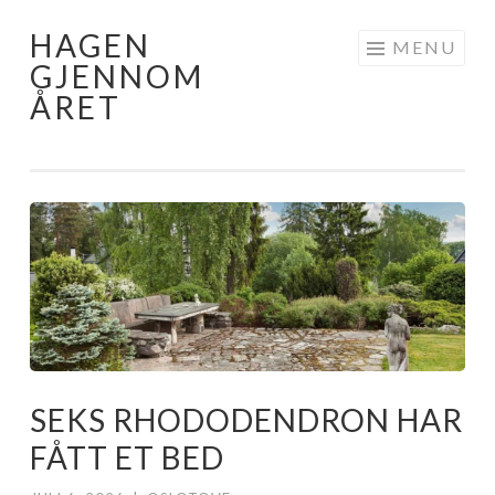
HAGEN
Skip
MENU
GJENNOM
to
ÅRET
content
SEKS RHODODENDRON HAR
FÅTT ET BED