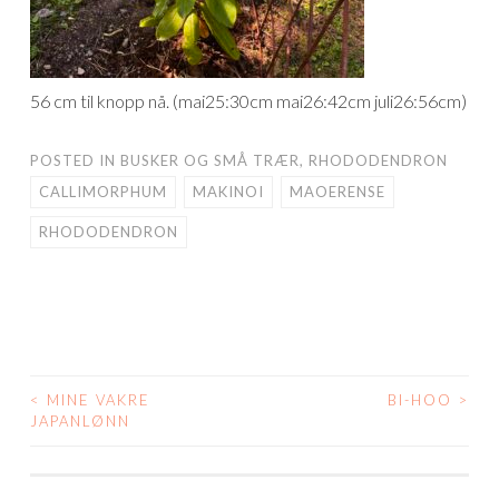
56 cm til knopp nå. (mai25:30cm mai26:42cm juli26:56cm)
POSTED IN
BUSKER OG SMÅ TRÆR
,
RHODODENDRON
CALLIMORPHUM
MAKINOI
MAOERENSE
RHODODENDRON
<
MINE VAKRE
BI-HOO
>
POST
JAPANLØNN
NAVIGATION