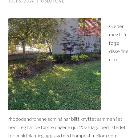
JULI 6, 2026
|
OSLOTOVE
Gleder
meg til å
følge
disse fine
ulike
rhododendronene som nå har blitt knyttet sammen i et
bed. Jeg har de første dagene i juli 2026 lagd bed i stedet
for punktplanting og gravd ned kompost mellom dem.