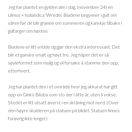
Jeg har plantet en gylden alm i dag, (november 24) en
Ulmus × hollandica ‘Wredei. Bladene begynner i gult om
våren før de blir grønne om sommeren og kanskje tilbake i
gulfarger om høsten.
Bladene er litt vridde og gjør den ekstra interessant. Det
blir et ganske smalt og høyt tre. Jeg håper det er så
søyleformet som mulig og vil forsøke å stamme den opp,
etterhvert.
Jeg har plantet den i et område hvor jeg akkurat har gitt
opp en Ginko Biloba som sto der i åtte år, uten å vokse.
Stedet er litt utsatt øverst i en skråning mot nord. (Over
den høyre skulderen på statuen på bildet. Statuen finnes
forøvrig ikke lenger)