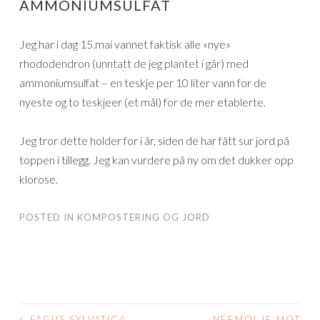
AMMONIUMSULFAT
Jeg har i dag 15.mai vannet faktisk alle «nye»
rhododendron (unntatt de jeg plantet i går) med
ammoniumsulfat – en teskje per 10 liter vann for de
nyeste og to teskjeer (et mål) for de mer etablerte.
Jeg tror dette holder for i år, siden de har fått sur jord på
toppen i tillegg. Jeg kan vurdere på ny om det dukker opp
klorose.
POSTED IN
KOMPOSTERING OG JORD
<
FAGUS SYLVATICA
NEEMOLJE MOT