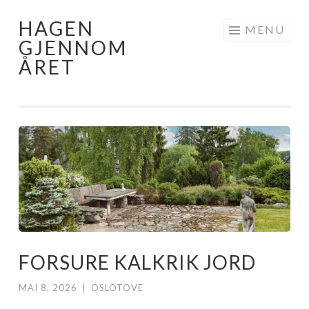
HAGEN
Skip
MENU
GJENNOM
to
ÅRET
content
FORSURE KALKRIK JORD
MAI 8, 2026
|
OSLOTOVE