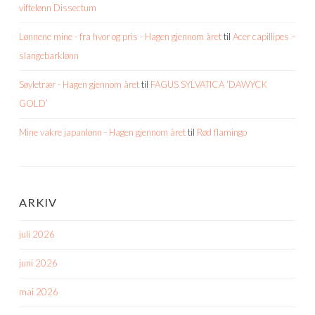
viftelønn Dissectum
Lønnene mine - fra hvor og pris - Hagen gjennom året
til
Acer capillipes –
slangebarklønn
Søyletrær - Hagen gjennom året
til
FAGUS SYLVATICA ‘DAWYCK
GOLD’
Mine vakre japanlønn - Hagen gjennom året
til
Rød flamingo
ARKIV
juli 2026
juni 2026
mai 2026