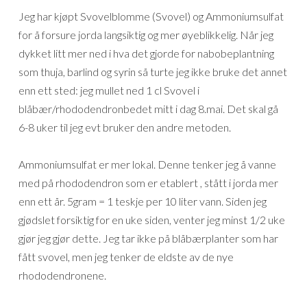
Jeg har kjøpt Svovelblomme (Svovel) og Ammoniumsulfat
for å forsure jorda langsiktig og mer øyeblikkelig. Når jeg
dykket litt mer ned i hva det gjorde for nabobeplantning
som thuja, barlind og syrin så turte jeg ikke bruke det annet
enn ett sted: jeg mullet ned 1 cl Svovel i
blåbær/rhododendronbedet mitt i dag 8.mai. Det skal gå
6-8 uker til jeg evt bruker den andre metoden.
Ammoniumsulfat er mer lokal. Denne tenker jeg å vanne
med på rhododendron som er etablert , stått i jorda mer
enn ett år. 5gram = 1 teskje per 10 liter vann. Siden jeg
gjødslet forsiktig for en uke siden, venter jeg minst 1/2 uke
gjør jeg gjør dette. Jeg tar ikke på blåbærplanter som har
fått svovel, men jeg tenker de eldste av de nye
rhododendronene.