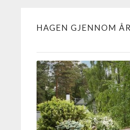
HAGEN GJENNOM Å
Skip
to
content