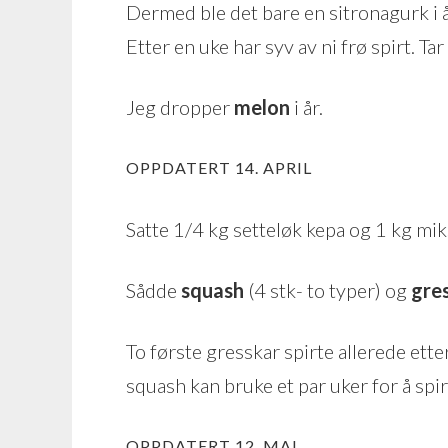
Dermed ble det bare en sitronagurk i år
Etter en uke har syv av ni frø spirt. Ta
Jeg dropper
melon
i år.
OPPDATERT 14. APRIL
Satte 1/4 kg setteløk kepa og 1 kg mik
Sådde
squash
(4 stk- to typer) og
gre
To første gresskar spirte allerede etter
squash kan bruke et par uker for å spir
OPPDATERT 12. MAI