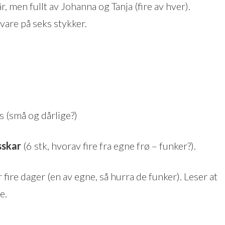
, men fullt av Johanna og Tanja (fire av hver).
r vare på seks stykker.
s (små og dårlige?)
sskar
(6 stk, hvorav fire fra egne frø – funker?).
 fire dager (en av egne, så hurra de funker). Leser at
e.