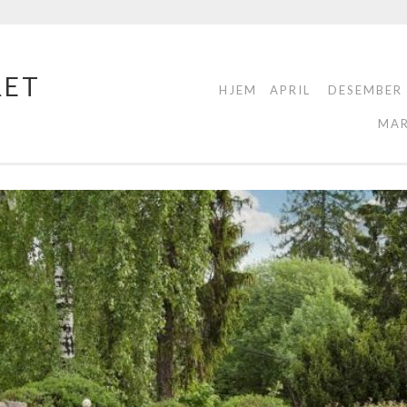
RET
HJEM
APRIL
DESEMBER
MA