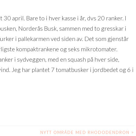
30 april. Bare to i hver kasse i år, dvs 20 ranker. I
tbusken, Norderås Busk, sammen med to gresskar i
agurker i pallekarmen ved siden av. Det som gjenstår
dårligste kompaktrankene og seks mikrotomater.
ranker i sydveggen, med en squash på hver side,
ind. Jeg har plantet 7 tomatbusker i jordbedet og 6 i
NYTT OMRÅDE MED RHODODENDRON
>