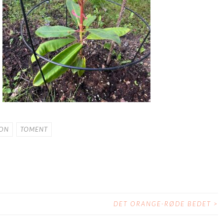
ON
TOMENT
DET ORANGE-RØDE BEDET
>