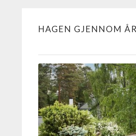
HAGEN GJENNOM Å
Skip
to
content