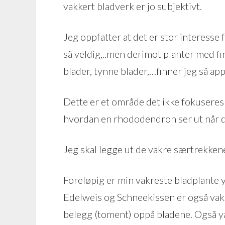
vakkert bladverk er jo subjektivt.
Jeg oppfatter at det er stor interesse
så veldig,..men derimot planter med fi
blader, tynne blader,…finner jeg så ap
Dette er et område det ikke fokuseres 
hvordan en rhododendron ser ut når de
Jeg skal legge ut de vakre særtrekkene
Foreløpig er min vakreste bladplant
Edelweis og Schneekissen er også vak
belegg (toment) oppå bladene. Også y