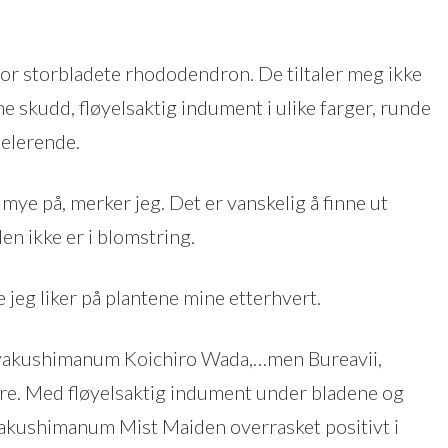
 for storbladete rhododendron. De tiltaler meg ikke
ne skudd, fløyelsaktig indument i ulike farger, runde
pelerende.
mye på, merker jeg. Det er vanskelig å finne ut
n ikke er i blomstring.
 jeg liker på plantene mine etterhvert.
e yakushimanum Koichiro Wada,…men Bureavii,
re. Med fløyelsaktig indument under bladene og
akushimanum Mist Maiden overrasket positivt i