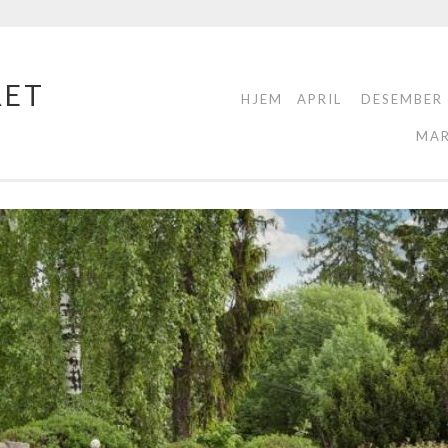
RET
HJEM
APRIL
DESEMBER
MA