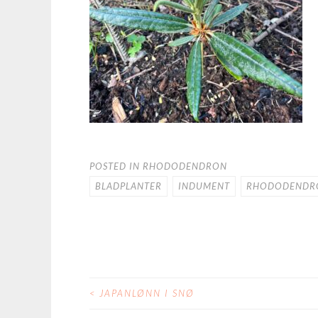
POSTED IN
RHODODENDRON
BLADPLANTER
INDUMENT
RHODODENDR
<
JAPANLØNN I SNØ
POST