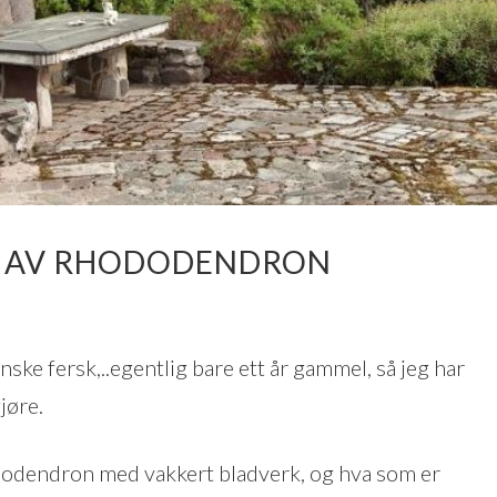
R AV RHODODENDRON
ke fersk,..egentlig bare ett år gammel, så jeg har
jøre.
hododendron med vakkert bladverk, og hva som er