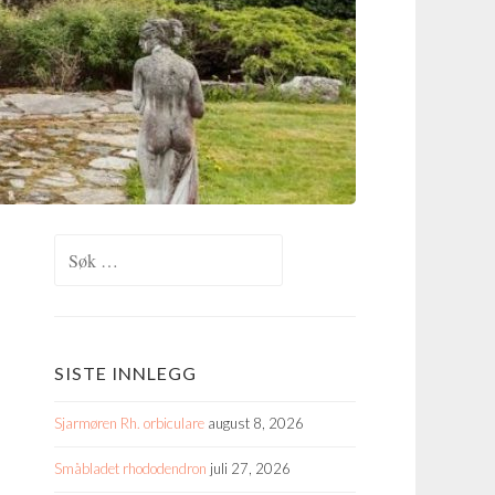
Søk
etter:
SISTE INNLEGG
Sjarmøren Rh. orbiculare
august 8, 2026
Småbladet rhododendron
juli 27, 2026