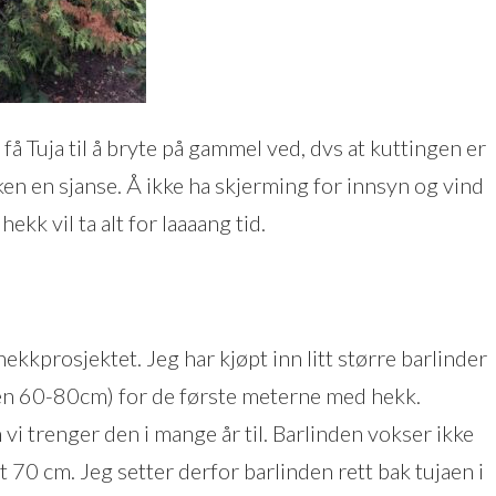
å få Tuja til å bryte på gammel ved, dvs at kuttingen er
ken en sjanse. Å ikke ha skjerming for innsyn og vind
hekk vil ta alt for laaaang tid.
ekkprosjektet. Jeg har kjøpt inn litt større barlinder
n 60-80cm) for de første meterne med hekk.
vi trenger den i mange år til. Barlinden vokser ikke
 70 cm. Jeg setter derfor barlinden rett bak tujaen i