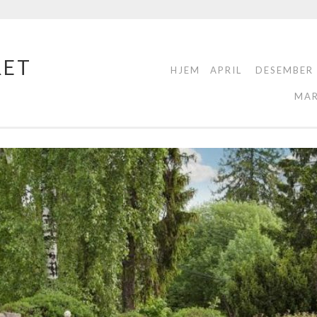
RET
HJEM
APRIL
DESEMBER
MA