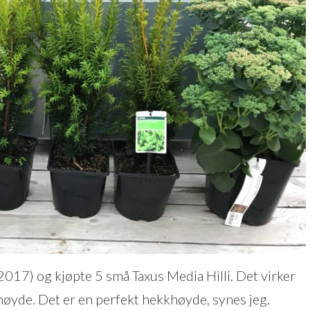
.2017) og kjøpte 5 små Taxus Media Hilli. Det virker
høyde. Det er en perfekt hekkhøyde, synes jeg.