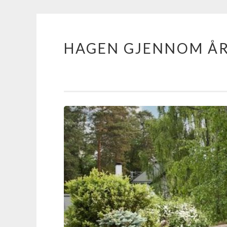
HAGEN GJENNOM Å
Skip
to
content