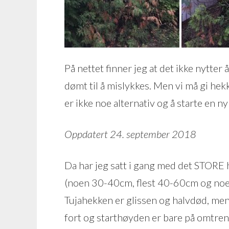
På nettet finner jeg at det ikke nytter 
dømt til å mislykkes. Men vi må gi hek
er ikke noe alternativ og å starte en ny 
Oppdatert 24. september 2018
Da har jeg satt i gang med det STORE h
(noen 30-40cm, flest 40-60cm og noe
Tujahekken er glissen og halvdød, men 
fort og starthøyden er bare på omtrent