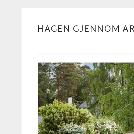
HAGEN GJENNOM Å
Skip
to
content