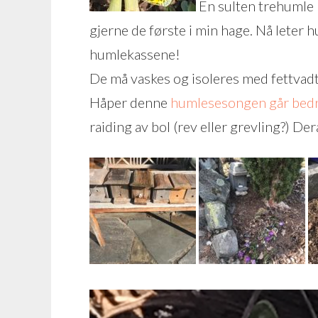
En sulten trehumle 
gjerne de første i min hage. Nå leter hu
humlekassene!
De må vaskes og isoleres med fettvadt
Håper denne
humlesesongen går bedre
raiding av bol (rev eller grevling?) De