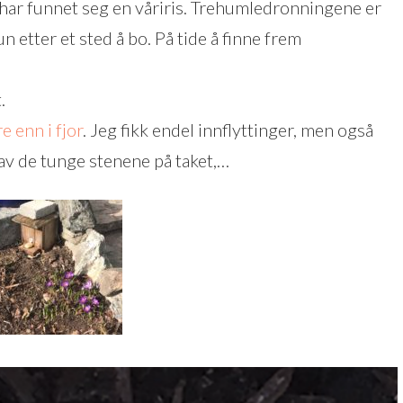
har funnet seg en våriris. Trehumledronningene er
n etter et sted å bo. På tide å finne frem
.
 enn i fjor
. Jeg fikk endel innflyttinger, men også
rav de tunge stenene på taket,…