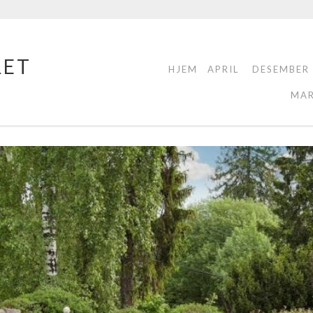
RET
HJEM
APRIL
DESEMBER
MA