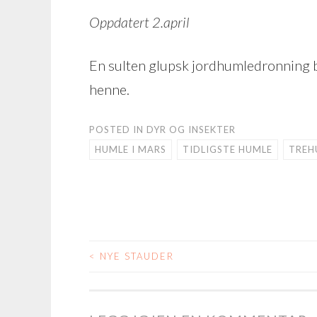
Oppdatert 2.april
En sulten glupsk jordhumledronning bad
henne.
POSTED IN
DYR OG INSEKTER
HUMLE I MARS
TIDLIGSTE HUMLE
TREH
<
NYE STAUDER
POST
NAVIGATION