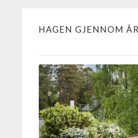
HAGEN GJENNOM Å
Skip
to
content