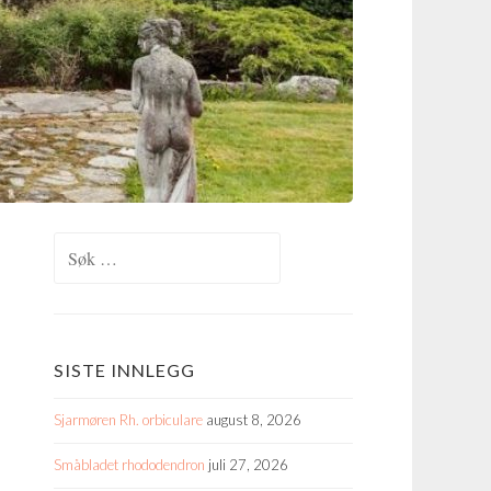
Søk
etter:
SISTE INNLEGG
Sjarmøren Rh. orbiculare
august 8, 2026
Småbladet rhododendron
juli 27, 2026