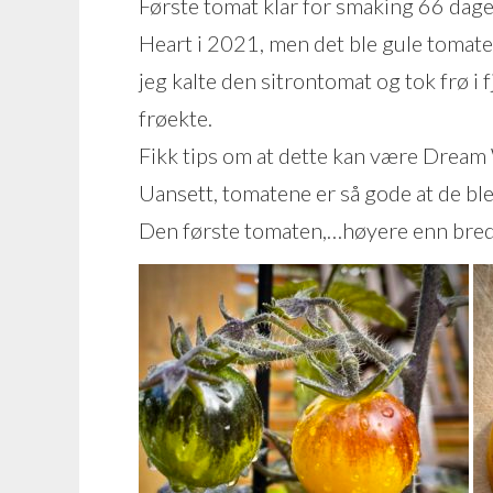
Første tomat klar for smaking 66 dage
Heart i 2021, men det ble gule tomater
jeg kalte den sitrontomat og tok frø i fj
frøekte.
Fikk tips om at dette kan være Dream W
Uansett, tomatene er så gode at de ble
Den første tomaten,…høyere enn bred