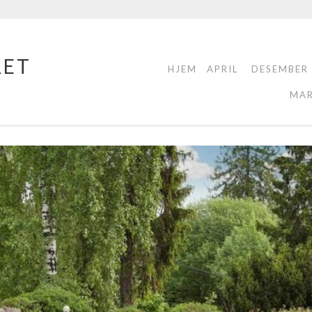
RET
HJEM
APRIL
DESEMBER
MA