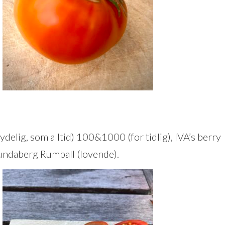
elig, som alltid) 100&1000 (for tidlig), IVA’s berry
Bundaberg Rumball (lovende).