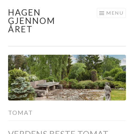
HAGEN
Skip
MENU
GJENNOM
to
ÅRET
content
TOMAT
VERDENS BESTE TOMAT