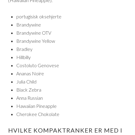
(Hawaiian Pineapple).
portugisisk oksehjerte
Brandywine
Brandywine OTV
Brandywine Yellow
Bradley
Hillbilly
Costoluto Genovese
Ananas Noire
Julia Child
Black Zebra
Anna Russian
Hawaiian Pineapple
Cherokee Chokolate
HVILKE KOMPAKTRANKER ER MED I