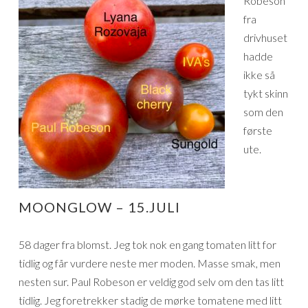
Robeson
fra
drivhuset
hadde
ikke så
tykt skinn
som den
første
ute.
MOONGLOW – 15.JULI
58 dager fra blomst. Jeg tok nok en gang tomaten litt for
tidlig og får vurdere neste mer moden. Masse smak, men
nesten sur. Paul Robeson er veldig god selv om den tas litt
tidlig. Jeg foretrekker stadig de mørke tomatene med litt