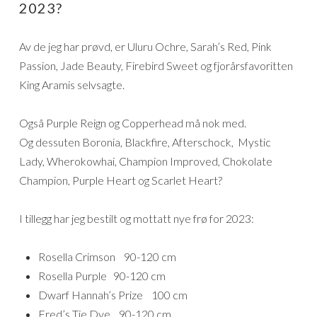
2023?
Av de jeg har prøvd, er Uluru Ochre, Sarah’s Red, Pink
Passion, Jade Beauty, Firebird Sweet og fjorårsfavoritten
King Aramis selvsagte.
Også Purple Reign og Copperhead må nok med.
Og dessuten Boronia, Blackfire, Afterschock, Mystic
Lady, Wherokowhai, Champion Improved, Chokolate
Champion, Purple Heart og Scarlet Heart?
I tillegg har jeg bestilt og mottatt nye frø for 2023:
Rosella Crimson 90-120 cm
Rosella Purple 90-120 cm
Dwarf Hannah’s Prize 100 cm
Fred’s Tie Dye 90-120 cm