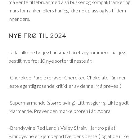
må vente til februar med å så busker og kompaktranker og
mars for ranker, ellers har jeg ikke nok plass og lys til dem
innendørs.
NYE FRØ TIL 2024
Jada, allrede før jeg har smakt årets nykommere, har jeg
bestilt nye frø: 10 nye sorter til neste år:
-Cherokee Purple (prøver Cherokee Chokolate i år, men
leste egentlig rosende kritikker av denne. Må prøves!)
-Supermarmande (større avling). Litt nysgjerrig. Likte godt
Marmande. Prøver den mørke broren i år: Adora
-Brandywine Red Landis Valley Strain. Har tro på at
Brandywine er kjempegod (verdens beste?) og at de ulike