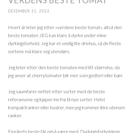
DESEMBER 11, 2022
Hvert år leter jeg etter «verdens beste tomat», altså den
beste tomaten JEG kan klare å dyrke under mine
dyrkingsforhold. Jeg har et veldig lite drivhus, så de fleste
sortene må klare seg utendørs.
Jeg leter etter den beste tomaten med litt størrelse, da
jeg anser at cherrytomater blir mer som godteri eller bær.
Jeg saumfarer nettet etter sorter med de beste
referansene og kjøper inn frø til nye sorter. Helst
kompaktranker eller busker, men jeg kommer ikke utenom
ranker.
Fjorårets beste får også være med. Dyrkingsforholdene