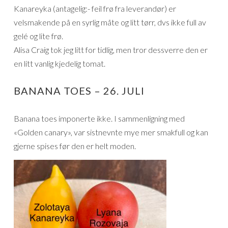
Kanareyka (antagelig:- feil frø fra leverandør) er
velsmakende på en syrlig måte og litt tørr, dvs ikke full av
gelé og lite frø.
Alisa Craig tok jeg litt for tidlig, men tror dessverre den er
en litt vanlig kjedelig tomat.
BANANA TOES – 26. JULI
Banana toes imponerte ikke. I sammenligning med
«Golden canary», var sistnevnte mye mer smakfull og kan
gjerne spises før den er helt moden.