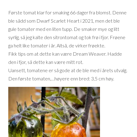
Første tomat klar for smaking 66 dager fra blomst. Denne
ble sådd som Dwarf Scarlet Heart i 2021, men det ble
gule tomater med en liten tupp. De smaker mye og litt
syrlig, så jeg kalte den sitrontomat og tok frø i fjor. Frøene
ga helt like tomater i år. Altså, de virker frøekte.
Fikk tips om at dette kan være Dream Weaver. Hadde
den i fjor, så dette kan være mitt rot.
Uansett, tomatene er så gode at de ble med i årets utvalg.
Den første tomaten,…høyere enn bred: 3,5 cm høy.