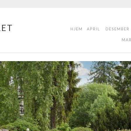
RET
HJEM
APRIL
DESEMBER
MA