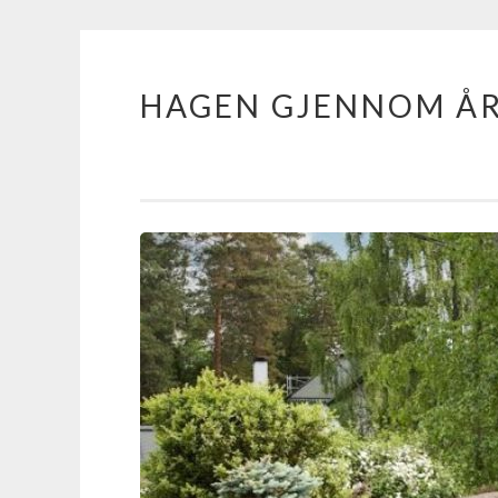
HAGEN GJENNOM Å
Skip
to
content