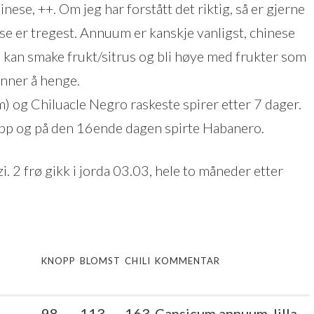
ese, ++. Om jeg har forstått det riktig, så er gjerne
se er tregest. Annuum er kanskje vanligst, chinese
 kan smake frukt/sitrus og bli høye med frukter som
nner å henge.
 og Chiluacle Negro raskeste spirer etter 7 dager.
opp og på den 16ende dagen spirte Habanero.
i. 2 frø gikk i jorda 03.03, hele to måneder etter
KNOPP
BLOMST
CHILI
KOMMENTAR
98
113
163
Capsicum annuum, lilla