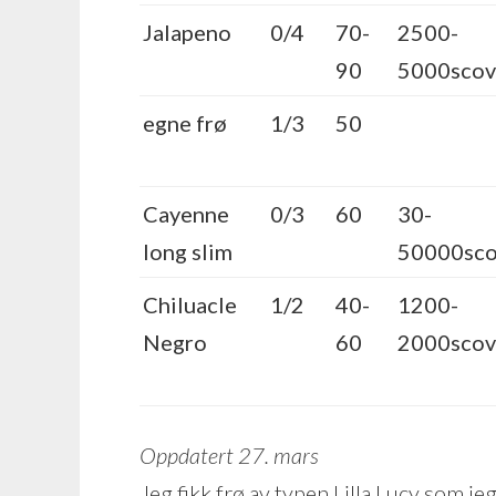
Jalapeno
0/4
70-
2500-
90
5000scovi
egne frø
1/3
50
Cayenne
0/3
60
30-
long slim
50000sco
Chiluacle
1/2
40-
1200-
Negro
60
2000scovi
Oppdatert 27. mars
Jeg fikk frø av typen Lilla Lucy som jeg 