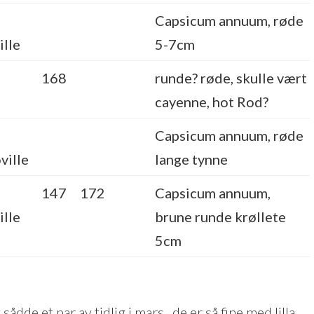
Capsicum annuum, røde
lle
5-7cm
168
runde? røde, skulle vært
cayenne, hot Rod?
Capsicum annuum, røde
ville
lange tynne
147
172
Capsicum annuum,
lle
brune runde krøllete
5cm
sådde et par av tidlig i mars,..de er så fine med lilla