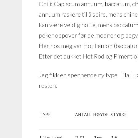
Chili: Capiscum annuum, baccatum, chin
annuum raskere til å spire, mens chine
kan være veldig hotte, mens baccatum
peker oppover før de modner og begy
Her hos meg var Hot Lemon (baccatum)
Etter det dukket Hot Rod og Piment 
Jeg fikk en spennende ny type: Lila Luz
resten.
TYPE
ANTALL
HØYDE
STYRKE
Lila Luzi
2/2
1m
15-