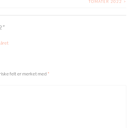
TOMATER 2022
>
2
”
 året
riske felt er merket med
*