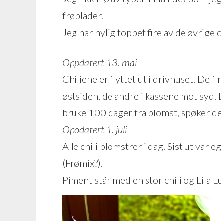
frøblader.
Jeg har nylig toppet fire av de øvrige c
Oppdatert 13. mai
Chiliene er flyttet ut i drivhuset. De f
østsiden, de andre i kassene mot syd. 
bruke 100 dager fra blomst, spøker det 
Opodatert 1. juli
Alle chili blomstrer i dag. Sist ut var
(Frømix?).
Piment står med en stor chili og Lila L