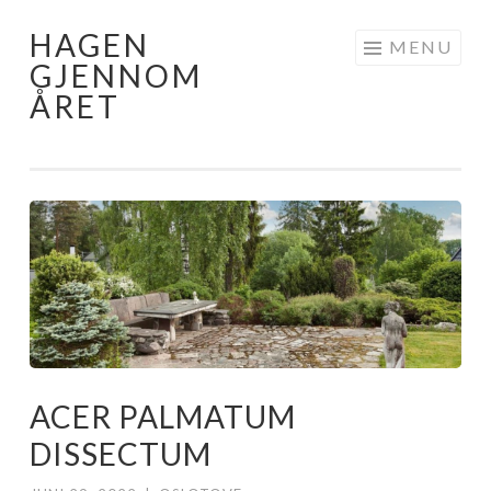
HAGEN
Skip
MENU
GJENNOM
to
ÅRET
content
ACER PALMATUM
DISSECTUM