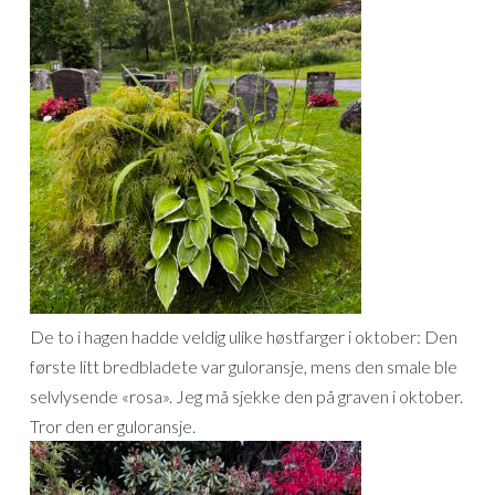
De to i hagen hadde veldig ulike høstfarger i oktober: Den
første litt bredbladete var guloransje, mens den smale ble
selvlysende «rosa». Jeg må sjekke den på graven i oktober.
Tror den er guloransje.