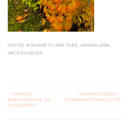
POSTED IN
BUSKER OG SMÅ TRÆR
,
JAPANSK LØNN
,
UNCATEGORIZED
<
TOMATER –
SYRINHORTENSIA –
POST
PRØVESMAKING OG
HYDRANGEA PANICULATA
EVALUERING
>
NAVIGATION