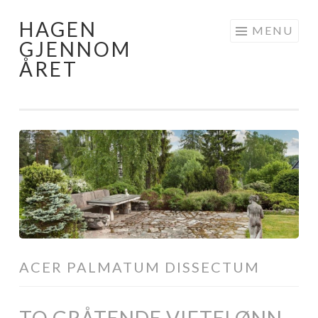
HAGEN
Skip
MENU
GJENNOM
to
ÅRET
content
ACER PALMATUM DISSECTUM
TO GRÅTENDE VIFTELØNN