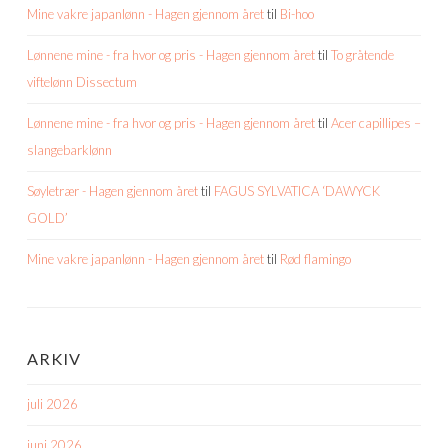
Mine vakre japanlønn - Hagen gjennom året
til
Bi-hoo
Lønnene mine - fra hvor og pris - Hagen gjennom året
til
To gråtende
viftelønn Dissectum
Lønnene mine - fra hvor og pris - Hagen gjennom året
til
Acer capillipes –
slangebarklønn
Søyletrær - Hagen gjennom året
til
FAGUS SYLVATICA ‘DAWYCK
GOLD’
Mine vakre japanlønn - Hagen gjennom året
til
Rød flamingo
ARKIV
juli 2026
juni 2026