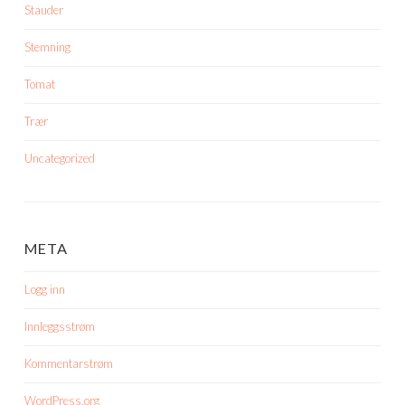
Stauder
Stemning
Tomat
Trær
Uncategorized
META
Logg inn
Innleggsstrøm
Kommentarstrøm
WordPress.org