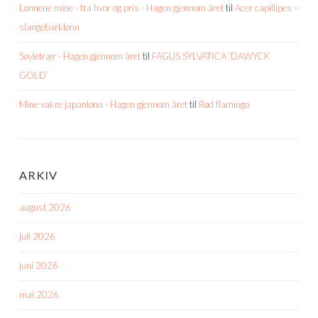
Lønnene mine - fra hvor og pris - Hagen gjennom året
til
Acer capillipes –
slangebarklønn
Søyletrær - Hagen gjennom året
til
FAGUS SYLVATICA ‘DAWYCK
GOLD’
Mine vakre japanlønn - Hagen gjennom året
til
Rød flamingo
ARKIV
august 2026
juli 2026
juni 2026
mai 2026