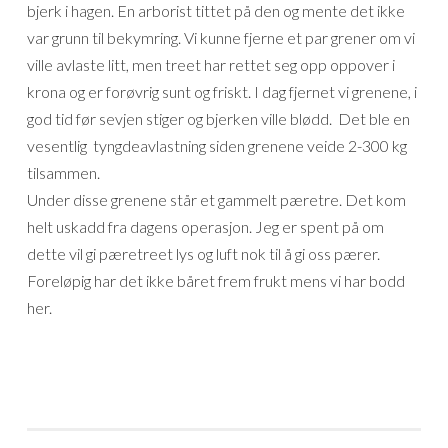
bjerk i hagen. En arborist tittet på den og mente det ikke
var grunn til bekymring. Vi kunne fjerne et par grener om vi
ville avlaste litt, men treet har rettet seg opp oppover i
krona og er forøvrig sunt og friskt. I dag fjernet vi grenene, i
god tid før sevjen stiger og bjerken ville blødd. Det ble en
vesentlig tyngdeavlastning siden grenene veide 2-300 kg
tilsammen.
Under disse grenene står et gammelt pæretre. Det kom
helt uskadd fra dagens operasjon. Jeg er spent på om
dette vil gi pæretreet lys og luft nok til å gi oss pærer.
Foreløpig har det ikke båret frem frukt mens vi har bodd
her.