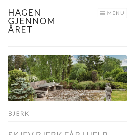
HAGEN
Skip
MENU
GJENNOM
to
ÅRET
content
BJERK
SKJEV BJERK FÅR HJELP