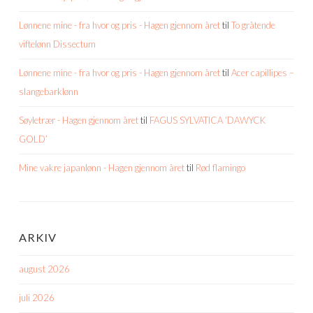
Lønnene mine - fra hvor og pris - Hagen gjennom året
til
To gråtende
viftelønn Dissectum
Lønnene mine - fra hvor og pris - Hagen gjennom året
til
Acer capillipes –
slangebarklønn
Søyletrær - Hagen gjennom året
til
FAGUS SYLVATICA ‘DAWYCK
GOLD’
Mine vakre japanlønn - Hagen gjennom året
til
Rød flamingo
ARKIV
august 2026
juli 2026