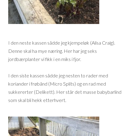
I den neste kassen sådde jeg kjempeløk (Alisa Craig).
Denne skal ha mye næring. Her har jeg seks
jordbærplanter vi fikk i en miks i fjor.
I den siste kassen sådde jeg nesten to rader med
koriander i frøbånd (Micro Splits) og en rad med
sukkererter (Delikett). Her står det masse babybarlind
som skal bli hekk etterhvert.