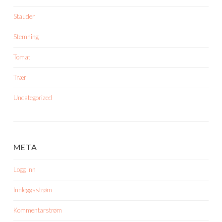
Stauder
Stemning
Tomat
Trær
Uncategorized
META
Logg inn
Innleggsstrøm
Kommentarstrøm