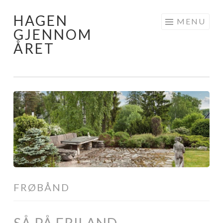
HAGEN
Skip
MENU
GJENNOM
to
ÅRET
content
FRØBÅND
SÅ PÅ FRILAND