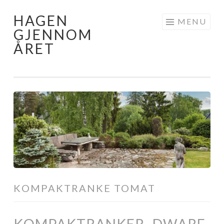
HAGEN
Skip
MENU
GJENNOM
to
ÅRET
content
KOMPAKTRANKE TOMAT
KOMPAKTRANKER- DWARF