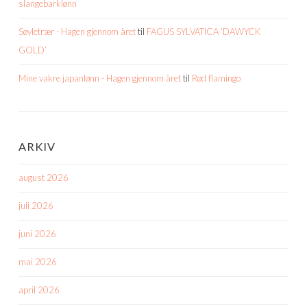
slangebarklønn
Søyletrær - Hagen gjennom året
til
FAGUS SYLVATICA ‘DAWYCK
GOLD’
Mine vakre japanlønn - Hagen gjennom året
til
Rød flamingo
ARKIV
august 2026
juli 2026
juni 2026
mai 2026
april 2026