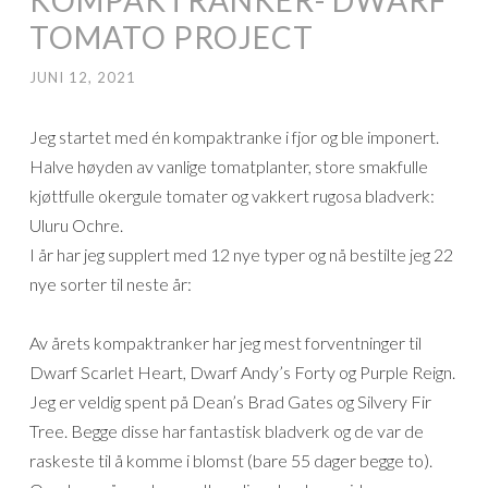
TOMATO PROJECT
JUNI 12, 2021
Jeg startet med én kompaktranke i fjor og ble imponert.
Halve høyden av vanlige tomatplanter, store smakfulle
kjøttfulle okergule tomater og vakkert rugosa bladverk:
Uluru Ochre.
I år har jeg supplert med 12 nye typer og nå bestilte jeg 22
nye sorter til neste år:
Av årets kompaktranker har jeg mest forventninger til
Dwarf Scarlet Heart, Dwarf Andy’s Forty og Purple Reign.
Jeg er veldig spent på Dean’s Brad Gates og Silvery Fir
Tree. Begge disse har fantastisk bladverk og de var de
raskeste til å komme i blomst (bare 55 dager begge to).