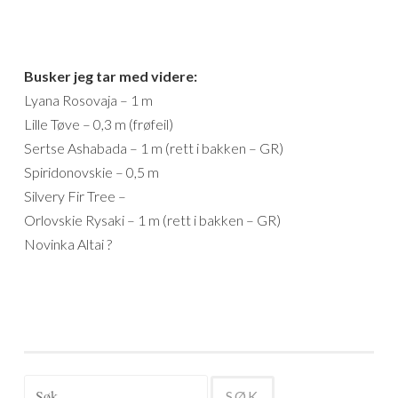
Busker jeg tar med videre:
Lyana Rosovaja – 1 m
Lille Tøve – 0,3 m (frøfeil)
Sertse Ashabada – 1 m (rett i bakken – GR)
Spiridonovskie – 0,5 m
Silvery Fir Tree –
Orlovskie Rysaki – 1 m (rett i bakken – GR)
Novinka Altai ?
Søk