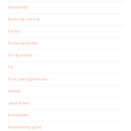
(inne)planter
Busker og små trær
Drivhus
Driving og buketter
Dyr og insekter
Frø
Frukt, bær og grønnsaker
Høsting
Japansk lønn
Klatreplanter
Kompostering og jord