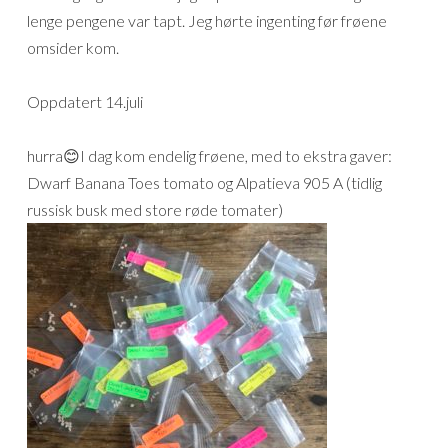
lenge pengene var tapt. Jeg hørte ingenting før frøene
omsider kom.
Oppdatert 14.juli
hurra😊I dag kom endelig frøene, med to ekstra gaver:
Dwarf Banana Toes tomato og Alpatieva 905 A (tidlig
russisk busk med store røde tomater)