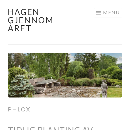
HAGEN
Skip
MENU
GJENNOM
to
ÅRET
content
PHLOX
TIDLIG PLANTING AV