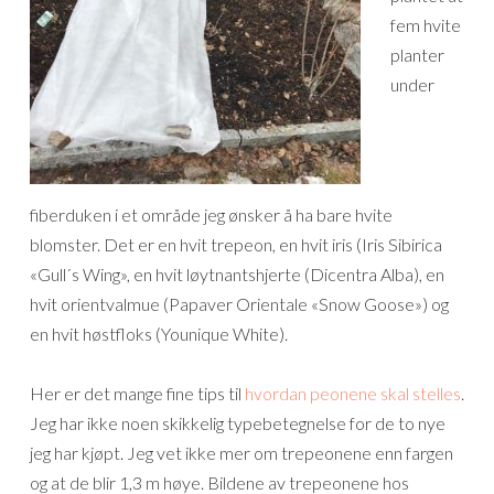
fem hvite
planter
under
fiberduken i et område jeg ønsker å ha bare hvite
blomster. Det er en hvit trepeon, en hvit iris (Iris Sibirica
«Gull´s Wing», en hvit løytnantshjerte (Dicentra Alba), en
hvit orientvalmue (Papaver Orientale «Snow Goose») og
en hvit høstfloks (Younique White).
Her er det mange fine tips til
hvordan peonene skal stelles
.
Jeg har ikke noen skikkelig typebetegnelse for de to nye
jeg har kjøpt. Jeg vet ikke mer om trepeonene enn fargen
og at de blir 1,3 m høye. Bildene av trepeonene hos