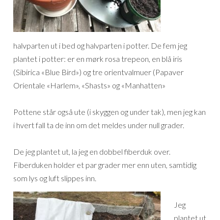
halvparten ut i bed og halvparten i potter. De fem jeg
plantet i potter: er en mørk rosa trepeon, en blå iris
(Sibirica «Blue Bird») og tre orientvalmuer (Papaver
Orientale «Harlem», «Shasts» og «Manhatten»
Pottene står også ute (i skyggen og under tak), men jeg kan
i hvert fall ta de inn om det meldes under null grader.
De jeg plantet ut, la jeg en dobbel fiberduk over.
Fiberduken holder et par grader mer enn uten, samtidig
som lys og luft slippes inn.
Jeg
plantet ut