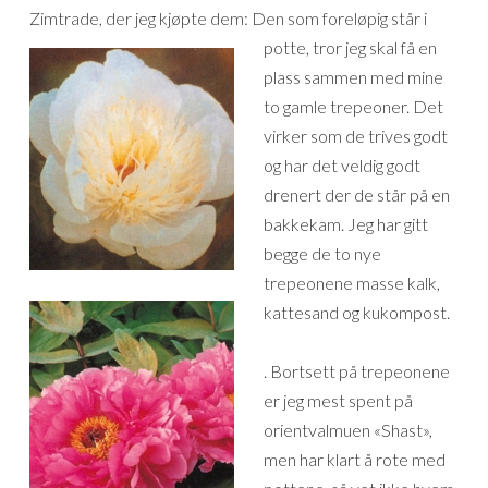
Zimtrade, der jeg kjøpte dem:
Den som foreløpig står i
potte, tror jeg skal få en
plass sammen med mine
to gamle trepeoner. Det
virker som de trives godt
og har det veldig godt
drenert der de står på en
bakkekam. Jeg har gitt
begge de to nye
trepeonene masse kalk,
kattesand og kukompost.
. Bortsett på trepeonene
er jeg mest spent på
orientvalmuen «Shast»,
men har klart å rote med