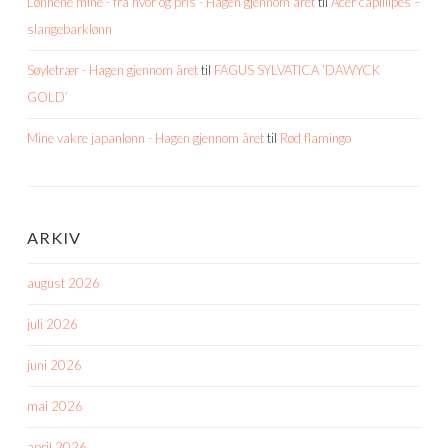
Lønnene mine - fra hvor og pris - Hagen gjennom året
til
Acer capillipes –
slangebarklønn
Søyletrær - Hagen gjennom året
til
FAGUS SYLVATICA ‘DAWYCK
GOLD’
Mine vakre japanlønn - Hagen gjennom året
til
Rød flamingo
ARKIV
august 2026
juli 2026
juni 2026
mai 2026
april 2026