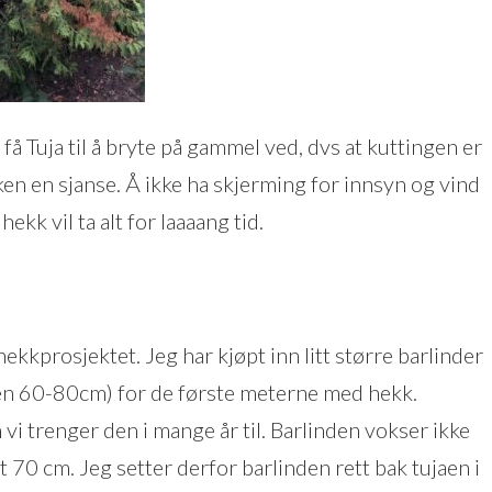
å få Tuja til å bryte på gammel ved, dvs at kuttingen er
ken en sjanse. Å ikke ha skjerming for innsyn og vind
hekk vil ta alt for laaaang tid.
ekkprosjektet. Jeg har kjøpt inn litt større barlinder
n 60-80cm) for de første meterne med hekk.
vi trenger den i mange år til. Barlinden vokser ikke
 70 cm. Jeg setter derfor barlinden rett bak tujaen i