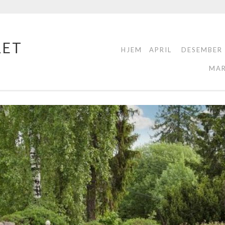
RET
HJEM
APRIL
DESEMBER
MA