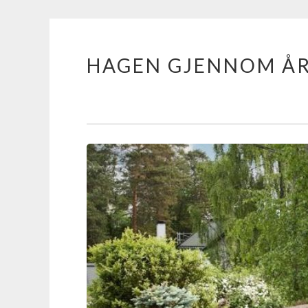
HAGEN GJENNOM Å
Skip
to
content