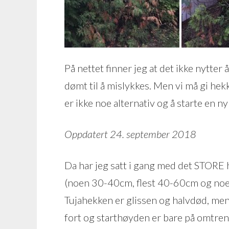
På nettet finner jeg at det ikke nytter 
dømt til å mislykkes. Men vi må gi hek
er ikke noe alternativ og å starte en ny 
Oppdatert 24. september 2018
Da har jeg satt i gang med det STORE h
(noen 30-40cm, flest 40-60cm og noe
Tujahekken er glissen og halvdød, men 
fort og starthøyden er bare på omtrent