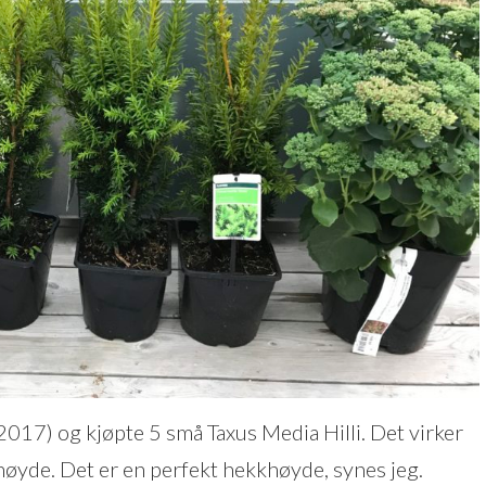
.2017) og kjøpte 5 små Taxus Media Hilli. Det virker
høyde. Det er en perfekt hekkhøyde, synes jeg.