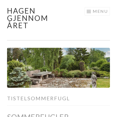
HAGEN
Skip
MENU
GJENNOM
to
ÅRET
content
TISTELSOMMERFUGL
SOMMERFUGLER