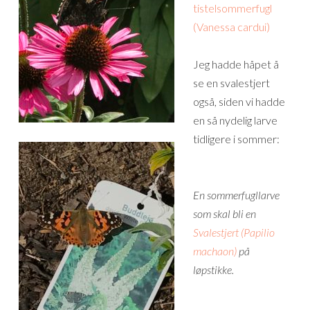
tistelsommerfugl
(Vanessa cardui)
Jeg hadde håpet å
se en svalestjert
også, siden vi hadde
en så nydelig larve
tidligere i sommer:
En sommerfugllarve
som skal bli en
Svalestjert (Papilio
machaon)
på
løpstikke.