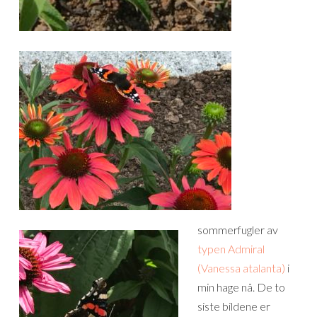
sommerfugler av
typen Admiral
(Vanessa atalanta)
i
min hage nå. De to
siste bildene er