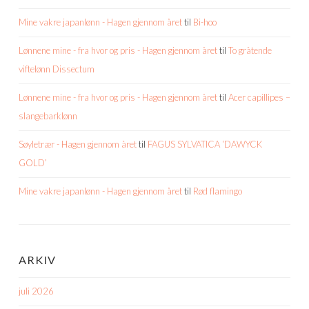
Mine vakre japanlønn - Hagen gjennom året
til
Bi-hoo
Lønnene mine - fra hvor og pris - Hagen gjennom året
til
To gråtende
viftelønn Dissectum
Lønnene mine - fra hvor og pris - Hagen gjennom året
til
Acer capillipes –
slangebarklønn
Søyletrær - Hagen gjennom året
til
FAGUS SYLVATICA ‘DAWYCK
GOLD’
Mine vakre japanlønn - Hagen gjennom året
til
Rød flamingo
ARKIV
juli 2026