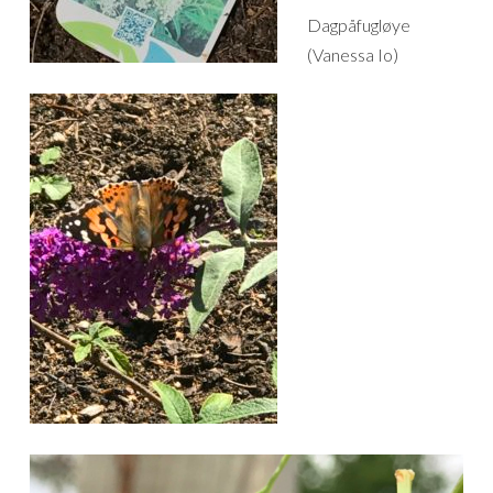
Dagpåfugløye
(Vanessa Io)