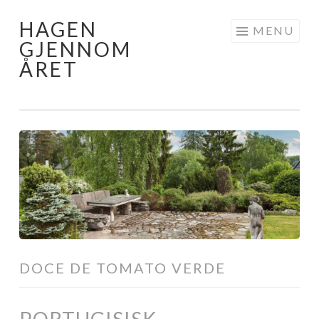
HAGEN
Skip
MENU
GJENNOM
to
ÅRET
content
DOCE DE TOMATO VERDE
PORTUGISISK