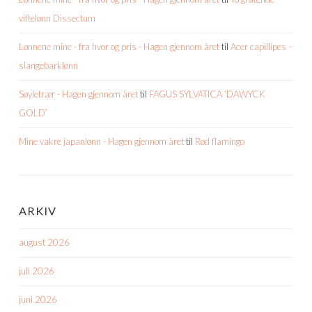
viftelønn Dissectum
Lønnene mine - fra hvor og pris - Hagen gjennom året
til
Acer capillipes –
slangebarklønn
Søyletrær - Hagen gjennom året
til
FAGUS SYLVATICA ‘DAWYCK
GOLD’
Mine vakre japanlønn - Hagen gjennom året
til
Rød flamingo
ARKIV
august 2026
juli 2026
juni 2026