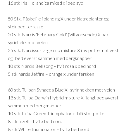
16 stk Iris Hollandica mixed x i bed syd
50 Stk. Påskelilje i blanding X under klatreplanter og i
steinbed terrasse
20 stk. Narcis ‘February Gold’ (Viltvoksende) X bak
syrinhekk mot veien
25 stk. Narcissus large cup mixture X i ny potte mot vest
og i bed øverst sammen med bergknapper
10 stk Narcis Bell song – hvit rosa x bed nord
5 stk narcis Jetfire – orange x under fersken
60 stk. Tulipan Synaeda Blue X i syrinhekken mot veien
18 stk. Tulipa Darwin Hybrid mixture X i langt bed øverst
sammen med bergknapper
10 stk Tulipa Green Triumphator x i blå stor potte
8 stk Inzell – hvit x bed nord
8 stk White triumphator – hvit x bed nord