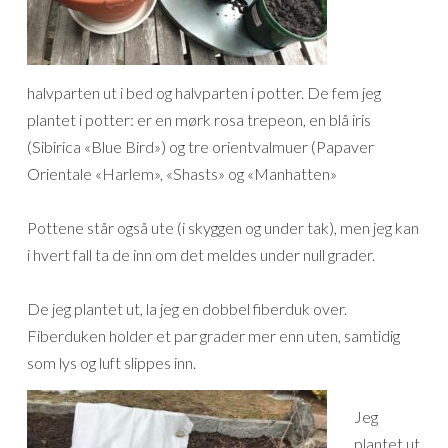
halvparten ut i bed og halvparten i potter. De fem jeg
plantet i potter: er en mørk rosa trepeon, en blå iris
(Sibirica «Blue Bird») og tre orientvalmuer (Papaver
Orientale «Harlem», «Shasts» og «Manhatten»
Pottene står også ute (i skyggen og under tak), men jeg kan
i hvert fall ta de inn om det meldes under null grader.
De jeg plantet ut, la jeg en dobbel fiberduk over.
Fiberduken holder et par grader mer enn uten, samtidig
som lys og luft slippes inn.
Jeg
plantet ut