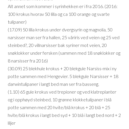
Alt annet som kommer i syrinhekken er i fra 2016. (2016:
100 krokus hvorav 50 lilla og ca 100 orange og svarte
tulipaner)
(17.09) 50 lilla krokus under dvergsyrin og magnolia, 50
narsisser man ser fra hallen, 25 våriris ved veien og 25 ved
steinbed?, 20 villnarsisser bak syriner mot veien, 20
snøklokker under fersken (sammen med 18 snøklokker og
8 narsisser fra 2016)
(30.09) 25 blekhule krokus + 20 blekgule Narsiss-mix i ny
potte sammen med Hengevier. 5 blekgule Narsisser + 18
darwintulipaner i langt bed man ser fra basseng.
(1.10) 65 gule krokus ved trepioner og ved klatreplanter
og i opphøyd steinbed, 10 grønne klokketulipaner i blå
potte sammen med 20 hvite/blå krokus + 20 blå + 25
hvite/blå krokus i langt bed syd + 10 blå i langt bed nord + 2
liljer