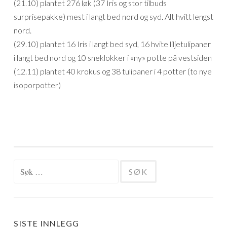
(21.10) plantet 276 løk (37 Iris og stor tilbuds
surprisepakke) mest i langt bed nord og syd. Alt hvitt lengst
nord.
(29.10) plantet 16 Iris i langt bed syd, 16 hvite liljetulipaner
i langt bed nord og 10 sneklokker i «ny» potte på vestsiden
(12.11) plantet 40 krokus og 38 tulipaner i 4 potter (to nye
isoporpotter)
Søk
etter:
SISTE INNLEGG