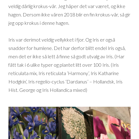
veldig dårlig krokus-vår. Jeg håper det var været, og ikke
hagen. Dersom ikke våren 2018 blir en fin krokus-vår, så gir
jeg opp krokus i denne hagen.
Iris var derimot veldig vellykket i fjor. Og Iris er også
snadder for humlene. Det har derfor blitt endel Iris også,
men det er ikke så lett å finne så godt utvalg av Iris. (Har
fått tak i 6 ulike typer og plantet litt over 100 Iris. (Iris
reticulata mix, Iris reticulata ‘Harmony’, Iris Katharine
Hodgkin’, Iris regelio-cyclus ‘Dardanus’ – Hollandsk, Iris
Hist. George og Iris Hollandica mixed)