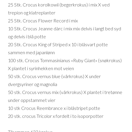
25 Stk. Crocus korolkowii (begerkrokus) i mix X ved
trepion og klatreplanter
25 Stk. Crocus Flower Record i mix
10 Stk. Crocus Jeanne dàrc i mix mix delvis i langt bed syd
og delvis i blå potte
20 Stk. Crocus King of Striped x 10 i blåsvart potte
sammen med japanlønn
100 stk. Crocus Tommasinianus «Ruby Giant» (snøkrokus)
X plantet i syrinhekken mot veien
50 stk. Crocus vernus blue (vårkrokus) X under
dvergsyriner og magnolia
50 stk. Crocus vernus mix (vårkrokus) X plantet i tretønne
under oppstammet vier
10 stk Crocus Reembrance x i blåstripet potte
20 stk. crocus Tricolor x fordelt i to isoporpotter
Tilsammen 632 krokus