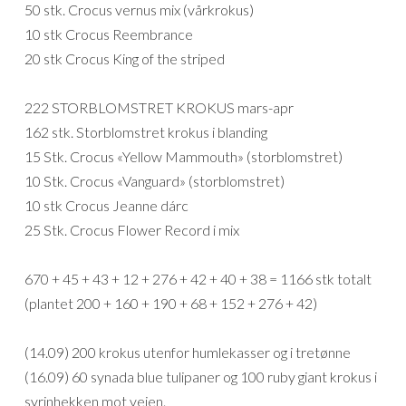
50 stk. Crocus vernus mix (vårkrokus)
10 stk Crocus Reembrance
20 stk Crocus King of the striped
222 STORBLOMSTRET KROKUS mars-apr
162 stk. Storblomstret krokus i blanding
15 Stk. Crocus «Yellow Mammouth» (storblomstret)
10 Stk. Crocus «Vanguard» (storblomstret)
10 stk Crocus Jeanne dárc
25 Stk. Crocus Flower Record i mix
670 + 45 + 43 + 12 + 276 + 42 + 40 + 38 = 1166 stk totalt
(plantet 200 + 160 + 190 + 68 + 152 + 276 + 42)
(14.09) 200 krokus utenfor humlekasser og i tretønne
(16.09) 60 synada blue tulipaner og 100 ruby giant krokus i
syrinhekken mot veien.