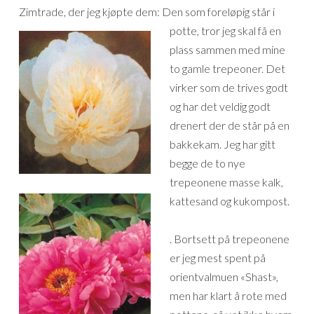
Zimtrade, der jeg kjøpte dem:
Den som foreløpig står i
potte, tror jeg skal få en
plass sammen med mine
to gamle trepeoner. Det
virker som de trives godt
og har det veldig godt
drenert der de står på en
bakkekam. Jeg har gitt
begge de to nye
trepeonene masse kalk,
kattesand og kukompost.
. Bortsett på trepeonene
er jeg mest spent på
orientvalmuen «Shast»,
men har klart å rote med