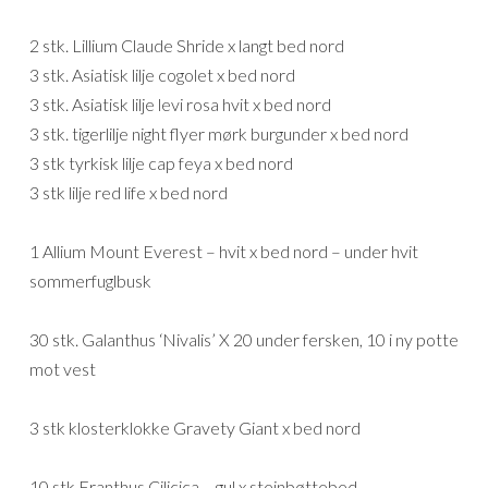
2 stk. Lillium Claude Shride x langt bed nord
3 stk. Asiatisk lilje cogolet x bed nord
3 stk. Asiatisk lilje levi rosa hvit x bed nord
3 stk. tigerlilje night flyer mørk burgunder x bed nord
3 stk tyrkisk lilje cap feya x bed nord
3 stk lilje red life x bed nord
1 Allium Mount Everest – hvit x bed nord – under hvit
sommerfuglbusk
30 stk. Galanthus ‘Nivalis’ X 20 under fersken, 10 i ny potte
mot vest
3 stk klosterklokke Gravety Giant x bed nord
10 stk Eranthus Cilicica – gul x steinbøttebed