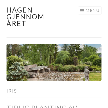
HAGEN
Skip
MENU
GJENNOM
to
ÅRET
content
IRIS
TIDLIG PLANTING AV