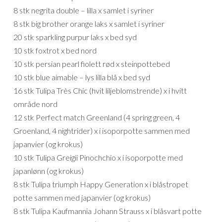
8 stk negrita double – lilla x samlet i syriner
8 stk big brother orange laks x samlet i syriner
20 stk sparkling purpur laks x bed syd
10 stk foxtrot x bed nord
10 stk persian pearl fiolett rød x steinpottebed
10 stk blue aimable – lys lilla blå x bed syd
16 stk Tulipa Très Chic (hvit liljeblomstrende) x i hvitt
område nord
12 stk Perfect match Greenland (4 spring green, 4
Groenland, 4 nightrider) x i isoporpotte sammen med
japanvier (og krokus)
10 stk Tulipa Greigii Pinochchio x i isoporpotte med
japanlønn (og krokus)
8 stk Tulipa triumph Happy Generation x i blåstropet
potte sammen med japanvier (og krokus)
8 stk Tulipa Kaufmannia Johann Strauss x i blåsvart potte