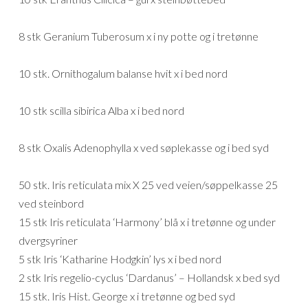
8 stk Geranium Tuberosum x i ny potte og i tretønne
10 stk. Ornithogalum balanse hvit x i bed nord
10 stk scilla sibirica Alba x i bed nord
8 stk Oxalis Adenophylla x ved søplekasse og i bed syd
50 stk. Iris reticulata mix X 25 ved veien/søppelkasse 25
ved steinbord
15 stk Iris reticulata ‘Harmony’ blå x i tretønne og under
dvergsyriner
5 stk Iris ‘Katharine Hodgkin’ lys x i bed nord
2 stk Iris regelio-cyclus ‘Dardanus’ – Hollandsk x bed syd
15 stk. Iris Hist. George x i tretønne og bed syd