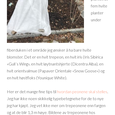
fem hvite
planter
under
fiberduken i et område jeg ønsker å ha bare hvite
blomster. Det er en hvit trepeon, en hvit iris (Iris Sibirica
«Gull´s Wing», en hvit løytnantshjerte (Dicentra Alba), en
hvit orientvalmue (Papaver Orientale «Snow Goose») og
en hvit høstfloks (Younique White).
Her er det mange fine tips til
hvordan peonene skal stelles
.
Jeg har ikke noen skikkelig typebetegnelse for de to nye
jeg har kjøpt. Jeg vet ikke mer om trepeonene enn fargen
og at de blir 1,3 m høye. Bildene av trepeonene hos