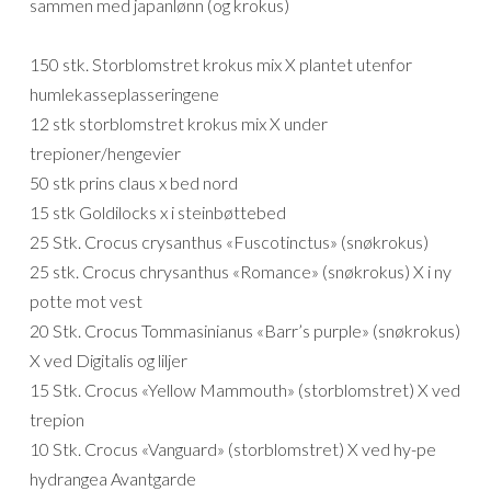
sammen med japanlønn (og krokus)
150 stk. Storblomstret krokus mix X plantet utenfor
humlekasseplasseringene
12 stk storblomstret krokus mix X under
trepioner/hengevier
50 stk prins claus x bed nord
15 stk Goldilocks x i steinbøttebed
25 Stk. Crocus crysanthus «Fuscotinctus» (snøkrokus)
25 stk. Crocus chrysanthus «Romance» (snøkrokus) X i ny
potte mot vest
20 Stk. Crocus Tommasinianus «Barr’s purple» (snøkrokus)
X ved Digitalis og liljer
15 Stk. Crocus «Yellow Mammouth» (storblomstret) X ved
trepion
10 Stk. Crocus «Vanguard» (storblomstret) X ved hy-pe
hydrangea Avantgarde