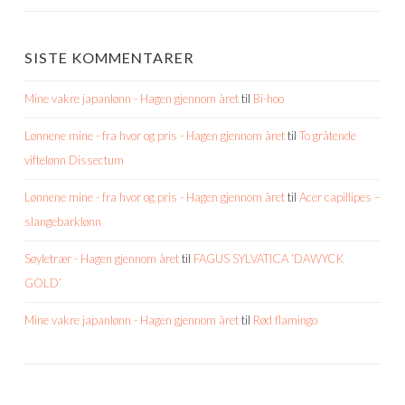
SISTE KOMMENTARER
Mine vakre japanlønn - Hagen gjennom året
til
Bi-hoo
Lønnene mine - fra hvor og pris - Hagen gjennom året
til
To gråtende
viftelønn Dissectum
Lønnene mine - fra hvor og pris - Hagen gjennom året
til
Acer capillipes –
slangebarklønn
Søyletrær - Hagen gjennom året
til
FAGUS SYLVATICA ‘DAWYCK
GOLD’
Mine vakre japanlønn - Hagen gjennom året
til
Rød flamingo