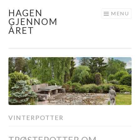
HAGEN
Skip
MENU
GJENNOM
to
ÅRET
content
VINTERPOTTER
TRØSTEPOTTER OM