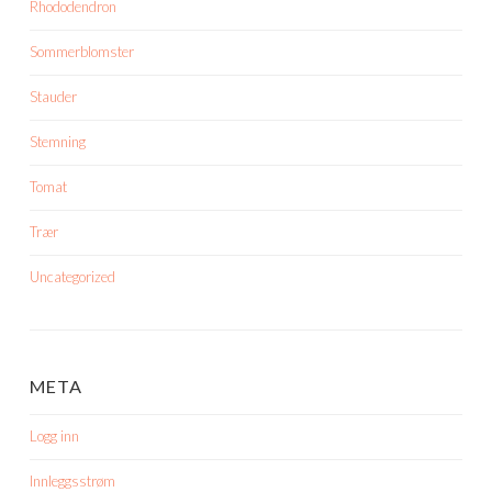
Rhododendron
Sommerblomster
Stauder
Stemning
Tomat
Trær
Uncategorized
META
Logg inn
Innleggsstrøm