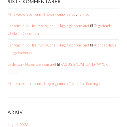
SISTE KOMMENTARER
Mine vakre japanlønn - Hagen gjennom året
til
Bi-hoo
Lønnene mine - fra hvor og pris - Hagen gjennom året
til
To gråtende
viftelønn Dissectum
Lønnene mine - fra hvor og pris - Hagen gjennom året
til
Acer capillipes –
slangebarklønn
Søyletrær - Hagen gjennom året
til
FAGUS SYLVATICA ‘DAWYCK
GOLD’
Mine vakre japanlønn - Hagen gjennom året
til
Rød flamingo
ARKIV
august 2026