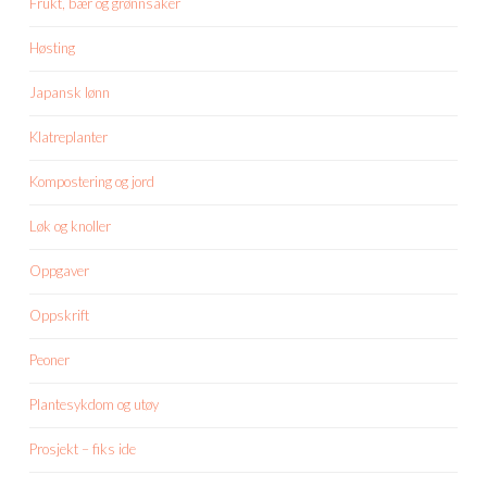
Frukt, bær og grønnsaker
Høsting
Japansk lønn
Klatreplanter
Kompostering og jord
Løk og knoller
Oppgaver
Oppskrift
Peoner
Plantesykdom og utøy
Prosjekt – fiks ide