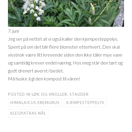
7. juni
Jeg ser på nettet at vi også kaller den kjempesteppelys.
Spent på om det blir flere blomster etterhvert. Den skal
visstnok være litt krevende siden den ikke tåler mye vann
og samtidig krever endel næring. Hos meg står den tørt og
godt drenert øverst i bedet.
Må huske å gi den kompost til våren!
POSTED IN
LØK OG KNOLLER
,
STAUDER
HIMALAICUS EREMURUS
KJEMPESTEPPELYS
KLEOPATRAS NÅL