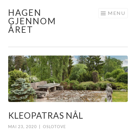
HAGEN
Skip
MENU
GJENNOM
to
ÅRET
content
KLEOPATRAS NÅL
MAI 23, 2020
|
OSLOTOVE