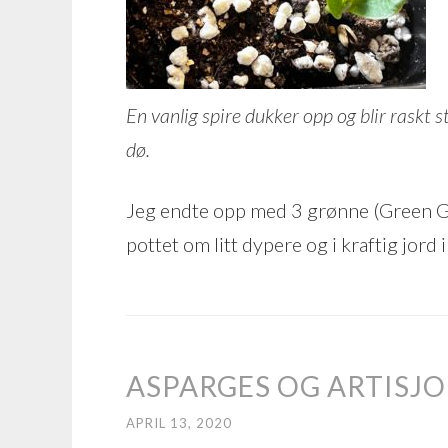
En vanlig spire dukker opp og blir raskt s
dø.
Jeg endte opp med 3 grønne (Green Glo
pottet om litt dypere og i kraftig jord 
ASPARGES OG ARTISJ
APRIL 13, 2020