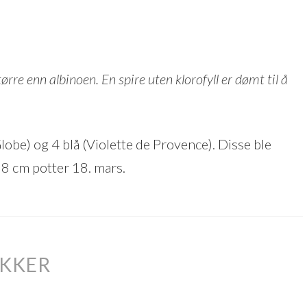
tørre enn albinoen. En spire uten klorofyll er dømt til å
be) og 4 blå (Violette de Provence). Disse ble
i 8 cm potter 18. mars.
OKKER