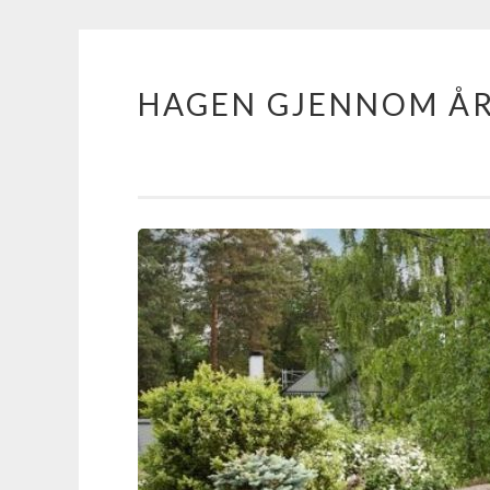
HAGEN GJENNOM Å
Skip
to
content