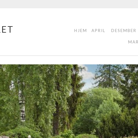
RET
HJEM
APRIL
DESEMBER
MA