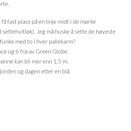
rte.
 få fast plass på en linje midt i de mørke
 settehvitløk). Jeg må huske å sette de høyeste
 funke med to i hver pallekarm?
nce og 6 frø av Green Globe.
rønne kan bli mer enn 1,5 m.
jorden og dagen etter en blå.