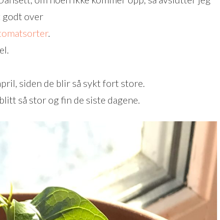
t godt over
 tomatsorter
.
el.
il, siden de blir så sykt fort store.
tt så stor og fin de siste dagene.