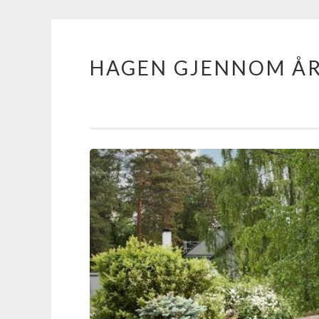
HAGEN GJENNOM Å
Skip
to
content