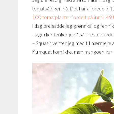
tomatsåingen nå. Det har allerede blit
100 tomatplanter fordelt på inntil 49
I dag breisådde jeg grønnkål og fennik
– agurker tenker jeg å så i neste runde
– Squash venter jeg med til nærmere apr
Kumquat kom ikke, men mangoen har bli