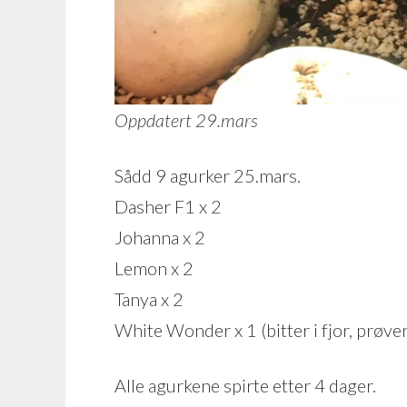
Oppdatert 29.mars
Sådd 9 agurker 25.mars.
Dasher F1 x 2
Johanna x 2
Lemon x 2
Tanya x 2
White Wonder x 1 (bitter i fjor, prøver
Alle agurkene spirte etter 4 dager.