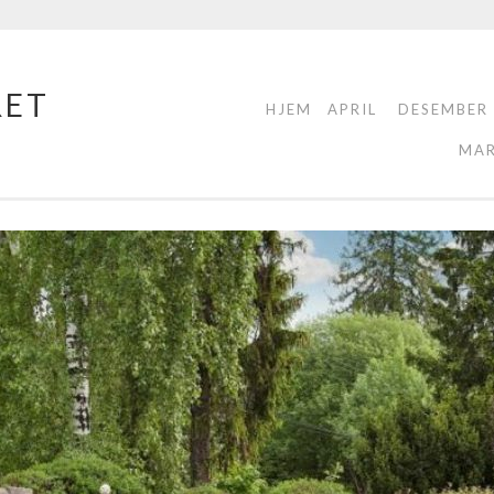
RET
HJEM
APRIL
DESEMBER
MA