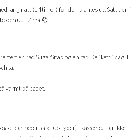
med lang natt (14timer) før den plantes ut. Satt den i
nte den ut 17 mai😊
erter: en rad SugarSnap og en rad Delikett i dag. I
schka.
tå varmt på badet.
og et par rader salat (to typer) i kassene. Har ikke