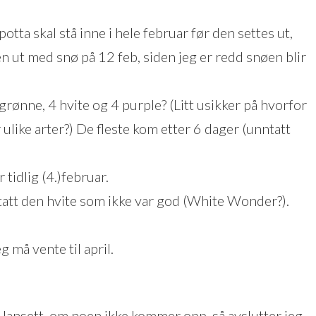
otta skal stå inne i hele februar før den settes ut,
n ut med snø på 12 feb, siden jeg er redd snøen blir
4 grønne, 4 hvite og 4 purple? (Litt usikker på hvorfor
ulike arter?) De fleste kom etter 6 dager (unntatt
 tidlig (4.)februar.
ntatt den hvite som ikke var god (White Wonder?).
g må vente til april.
 Uansett, om noen ikke kommer opp, så avslutter jeg