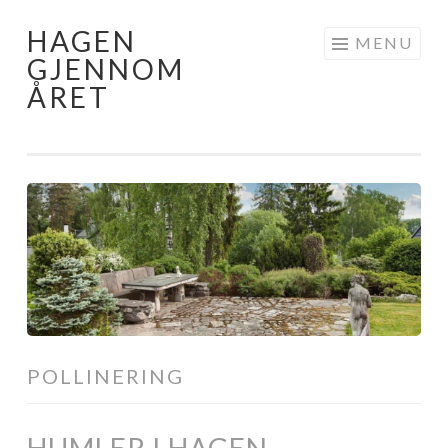
HAGEN
Skip
MENU
GJENNOM
to
ÅRET
content
POLLINERING
HUMLER I HAGEN