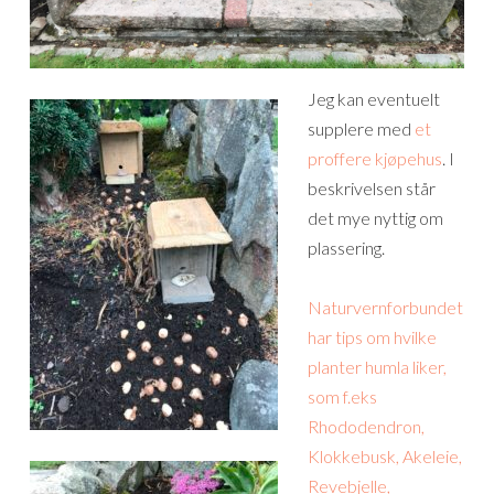
Jeg kan eventuelt
supplere med
et
proffere kjøpehus
. I
beskrivelsen står
det mye nyttig om
plassering.
Naturvernforbundet
har tips om hvilke
planter humla liker,
som f.eks
Rhododendron,
Klokkebusk, Akeleie,
Revebjelle,