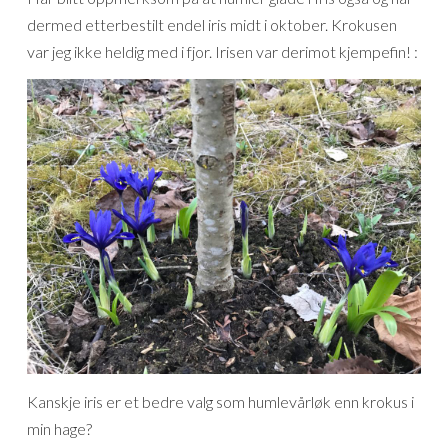
dermed etterbestilt endel iris midt i oktober. Krokusen
var jeg ikke heldig med i fjor. Irisen var derimot kjempefin! :
Kanskje iris er et bedre valg som humlevårløk enn krokus i
min hage?