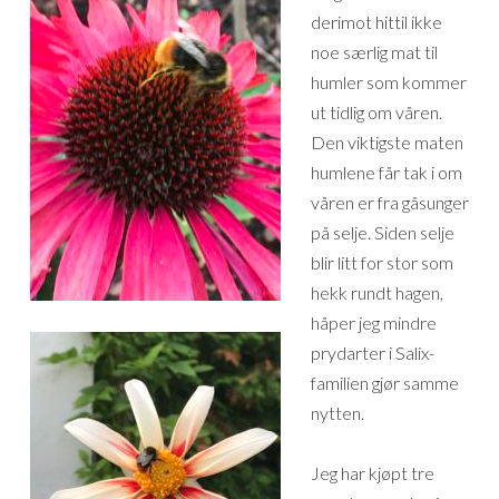
derimot hittil ikke
noe særlig mat til
humler som kommer
ut tidlig om våren.
Den viktigste maten
humlene får tak i om
våren er fra gåsunger
på selje. Siden selje
blir litt for stor som
hekk rundt hagen,
håper jeg mindre
prydarter i Salix-
familien gjør samme
nytten.
Jeg har kjøpt tre