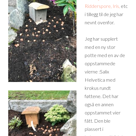
Ridderspore, Iris,
etc
i tillegg til de jeg har
nevnt ovenfor.
Jeg har supplert
med en ny stor
potte med en av de
oppstammede
vierne :Salix
Helvetica med
krokus rundt
føttene. Det har
også en annen
oppstammet vier
fått. Den ble
plassert i