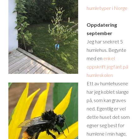
humletyper i Norge
Oppdatering
september
Jeg har snekret 5
humlehus. Begynte
med en
enkel
oppskrift jeg fant på
humleskolen
Ett av humlehusene
har jeg koblet slange
på, som kan graves
ned. Egentlig er vel
dette huset det som
egner seg best for
humlene i min hage,