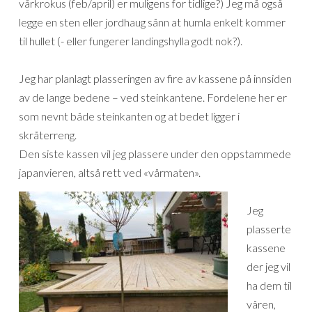
vårkrokus (feb/april) er muligens for tidlige?) Jeg må også
legge en sten eller jordhaug sånn at humla enkelt kommer
til hullet (- eller fungerer landingshylla godt nok?).
Jeg har planlagt plasseringen av fire av kassene på innsiden
av de lange bedene – ved steinkantene. Fordelene her er
som nevnt både steinkanten og at bedet ligger i
skråterreng.
Den siste kassen vil jeg plassere under den oppstammede
japanvieren, altså rett ved «vårmaten».
Jeg
plasserte
kassene
der jeg vil
ha dem til
våren,