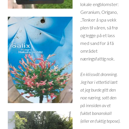
lokale engblomster:
Geranium, Origano,
..Tenker å spa vekk
plen til våren, så frø
og legge på et lass
med sand for å få
området
næringsfattig nok.
En klissvåt dronning.
Jeg har i ettertid lært
at jeg burde gitt den
noe næring, satt den
på innsiden av et
fuktet bananskall
(eller en fuktig tepose).