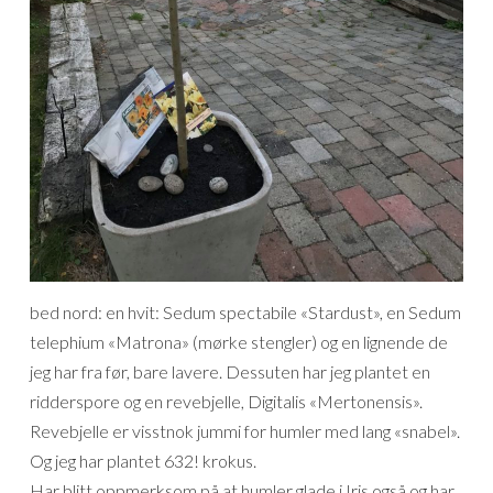
bed nord: en hvit: Sedum spectabile «Stardust», en Sedum
telephium «Matrona» (mørke stengler) og en lignende de
jeg har fra før, bare lavere. Dessuten har jeg plantet en
ridderspore og en revebjelle, Digitalis «Mertonensis».
Revebjelle er visstnok jummi for humler med lang «snabel».
Og jeg har plantet 632! krokus.
Har blitt oppmerksom på at humler glade i Iris også og har