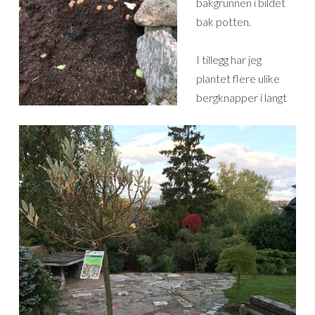
bakgrunnen i bildet
bak potten.
I tillegg har jeg
plantet flere ulike
bergknapper i langt