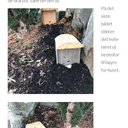
de skal stå. Sånn ser det ut:
På det
siste
bildet
stikker
det hvite
røret ut
nedenfor
til høyre
for huset.