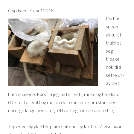
Oppdatert 7. april 2018
Da har
sneen
akkurat
trukket
seg
tilbake
nok til å
sette ut 4
av de 5
humlehusene. Først la jeg inn fettvatt, mose og hårklipp.
(Det er fettvatt og mose i de to husene som står i det
nordlige lange bedet og fettvatt og hår i de andre tre).
Jeg er veldig glad for plankebitene jeg la ut for å vise hvor