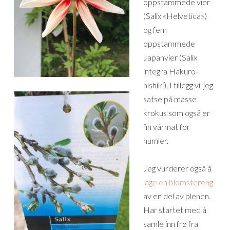
oppstammede vier
(Salix «Helvetica»)
og fem
oppstammede
Japanvier (Salix
integra Hakuro-
nishiki). I tillegg vil jeg
satse på masse
krokus som også er
fin vårmat for
humler.
Jeg vurderer også å
lage en blomstereng
av en del av plenen.
Har startet med å
samle inn frø fra