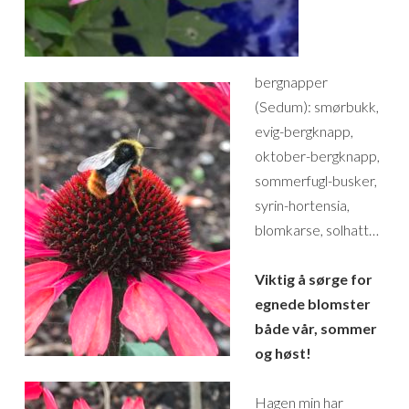
bergnapper
(Sedum): smørbukk,
evig-bergknapp,
oktober-bergknapp,
sommerfugl-busker,
syrin-hortensia,
blomkarse, solhatt…
Viktig å sørge for
egnede blomster
både vår, sommer
og høst!
Hagen min har